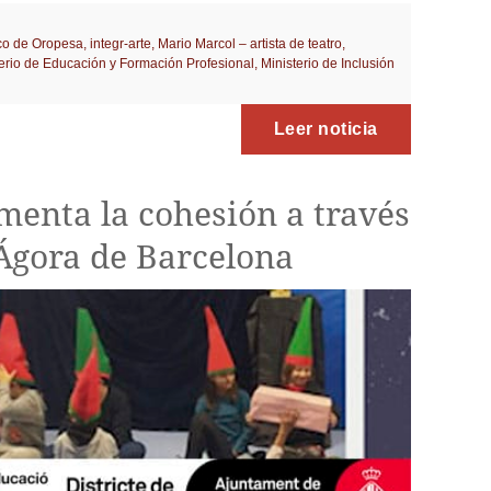
co de Oropesa
,
integr-arte
,
Mario Marcol – artista de teatro
,
erio de Educación y Formación Profesional
,
Ministerio de Inclusión
Leer noticia
menta la cohesión a través
 Ágora de Barcelona