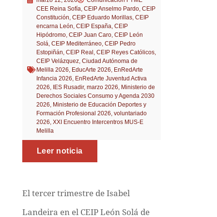
CEE Reina Sofía
,
CEIP Anselmo Pardo
,
CEIP
Constitución
,
CEIP Eduardo Morillas
,
CEIP
encarna León
,
CEIP España
,
CEIP
Hipódromo
,
CEIP Juan Caro
,
CEIP León
Solá
,
CEIP Mediterráneo
,
CEIP Pedro
Estopiñán
,
CEIP Real
,
CEIP Reyes Católicos
,
CEIP Velázquez
,
Ciudad Autónoma de
Melilla 2026
,
EducArte 2026
,
EnRedArte
Infancia 2026
,
EnRedArte Juventud Activa
2026
,
IES Rusadir
,
marzo 2026
,
Ministerio de
Derechos Sociales Consumo y Agenda 2030
2026
,
Ministerio de Educación Deportes y
Formación Profesional 2026
,
voluntariado
2026
,
XXI Encuentro Intercentros MUS-E
Melilla
Leer noticia
El tercer trimestre de Isabel
Landeira en el CEIP León Solá de