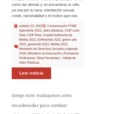
como las demás y no encuentras tu sitio,
ya sea por tu raza, orientación sexual,
credo, nacionalidad o el motivo que sea.
octubre 23, 2022
Comunicación FYME
AgendArte 2022
,
artes plásticas
,
CEIP León
Solá
,
CEIP Real
,
Ciudad Autónoma de
Melilla 2022
,
EnRedArte 2022
,
gener-arte
2022
,
generarte 2022
,
Melilla 2022
,
Ministerio de Derechos Sociales y Agenda
2030
,
Ministerio de Educación y Formación
Profesional
,
Silvia Fernández – Artista de
Artes Plásticas
Leer noticia
Integr-Arte: trabajamos artes
encadenadas para cambiar