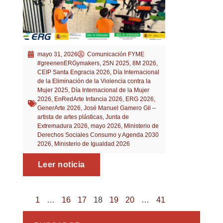
mayo 31, 2026
Comunicación FYME
#greenenERGymakers
,
25N 2025
,
8M 2026
,
CEIP Santa Engracia 2026
,
Día Internacional
de la Eliminación de la Violencia contra la
Mujer 2025
,
Día Internacional de la Mujer
2026
,
EnRedArte Infancia 2026
,
ERG 2026
,
GenerArte 2026
,
José Manuel Gamero Gil –
artista de artes plásticas
,
Junta de
Extremadura 2026
,
mayo 2026
,
Ministerio de
Derechos Sociales Consumo y Agenda 2030
2026
,
Ministerio de Igualdad 2026
Leer noticia
1
…
16
17
18
19
20
…
41