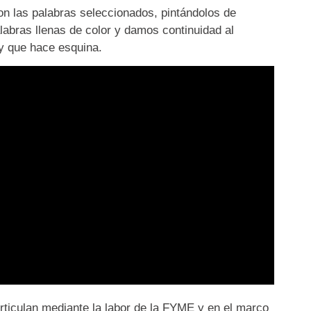
on las palabras seleccionados, pintándolos de
labras llenas de color y damos continuidad al
 y que hace esquina.
rticulan mediante la labor de la FYME y en el marco