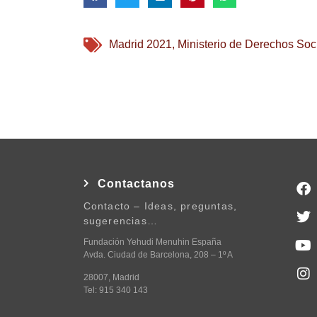
Madrid 2021
,
Ministerio de Derechos Soc
Contactanos
Contacto – Ideas, preguntas,
sugerencias…
Fundación Yehudi Menuhin España
Avda. Ciudad de Barcelona, 208 – 1º A
28007, Madrid
Tel: 915 340 143