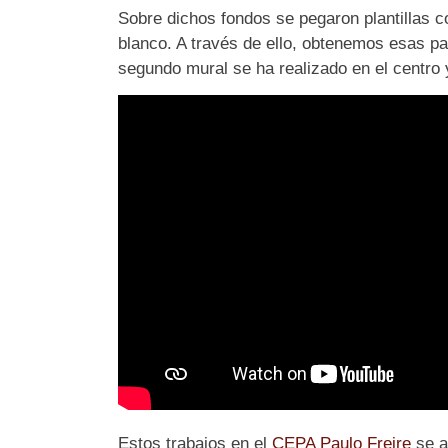
Sobre dichos fondos se pegaron plantillas c
blanco. A través de ello, obtenemos esas pa
segundo mural se ha realizado en el centro
Estos trabajos en el
CEPA Paulo Freire
se a