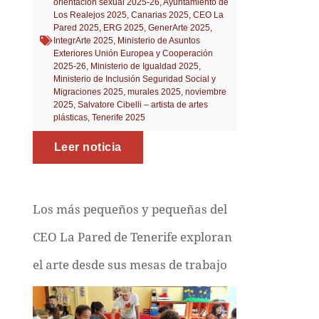
orientación sexual 2025-26
,
Ayuntamiento de
Los Realejos 2025
,
Canarias 2025
,
CEO La
Pared 2025
,
ERG 2025
,
GenerArte 2025
,
IntegrArte 2025
,
Ministerio de Asuntos
Exteriores Unión Europea y Cooperación
2025-26
,
Ministerio de Igualdad 2025
,
Ministerio de Inclusión Seguridad Social y
Migraciones 2025
,
murales 2025
,
noviembre
2025
,
Salvatore Cibelli – artista de artes
plásticas
,
Tenerife 2025
Leer noticia
Los más pequeños y pequeñas del
CEO La Pared de Tenerife exploran
el arte desde sus mesas de trabajo