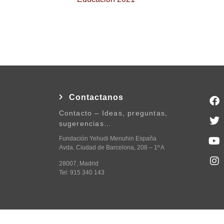
Contactanos
Contacto – Ideas, preguntas,
sugerencias…
Fundación Yehudi Menuhin España
Avda. Ciudad de Barcelona, 208 – 1º A
28007, Madrid
Tel: 915 340 143