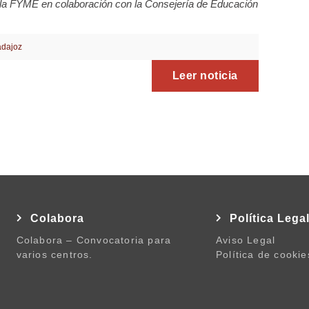
la FYME en colaboración con la Consejería de Educación
dajoz
Leer noticia
Colabora
Política Lega
Colabora – Convocatoria para
Aviso Legal
varios centros.
Política de cookie