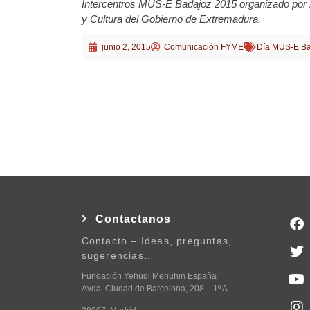
Intercentros MUS-E Badajoz 2015 organizado por 
y Cultura del Gobierno de Extremadura.
junio 2, 2015
Comunicación FYME
Día MUS-E Ba
Contactanos
Contacto – Ideas, preguntas,
sugerencias…
Fundación Yehudi Menuhin España
Avda. Ciudad de Barcelona, 208 – 1º A