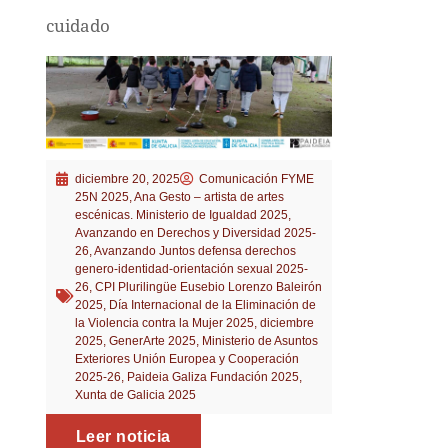
cuidado
diciembre 20, 2025
Comunicación FYME
25N 2025
,
Ana Gesto – artista de artes
escénicas. Ministerio de Igualdad 2025
,
Avanzando en Derechos y Diversidad 2025-
26
,
Avanzando Juntos defensa derechos
genero-identidad-orientación sexual 2025-
26
,
CPI Plurilingüe Eusebio Lorenzo Baleirón
2025
,
Día Internacional de la Eliminación de
la Violencia contra la Mujer 2025
,
diciembre
2025
,
GenerArte 2025
,
Ministerio de Asuntos
Exteriores Unión Europea y Cooperación
2025-26
,
Paideia Galiza Fundación 2025
,
Xunta de Galicia 2025
Leer noticia