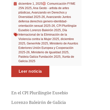
diciembre 1, 2025
Comunicación FYME
25N 2025
,
Ana Gesto - artista de artes
plásticas
,
Avanzando en Derechos y
Diversidad 2025-26
,
Avanzando Juntos
defensa derechos genero-identidad-
orientación sexual 2025-26
,
CPI Plurilingüe
Eusebio Lorenzo Baleirón 2025
,
Día
Internacional de la Eliminación de la
Violencia contra la Mujer 2025
,
diciembre
2025
,
GenerArte 2025
,
Ministerio de Asuntos
Exteriores Unión Europea y Cooperación
2025-26
,
Ministerio de Igualdad 2025
,
Paideia Galiza Fundación 2025
,
Xunta de
Galicia 2025
Leer noticia
En el CPI Plurilingüe Eusebio
Lorenzo Baleirón de Galicia