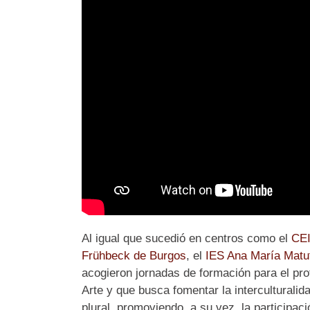
Al igual que sucedió en centros como el
CEI
Frühbeck de Burgos
, el
IES Ana María Matu
acogieron jornadas de formación para el pro
Arte y que busca fomentar la interculturali
plural, promoviendo, a su vez, la participac