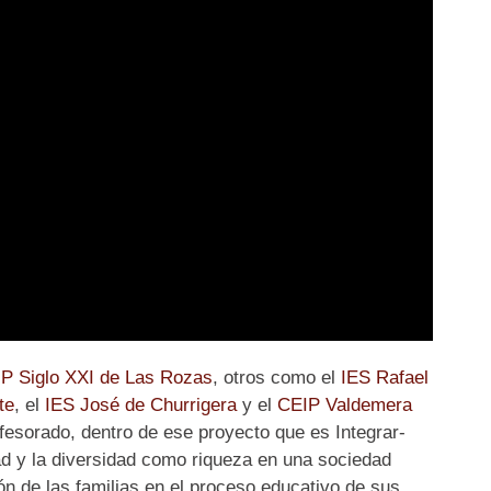
P Siglo XXI de Las Rozas
, otros como el
IES Rafael
te
, el
IES José de Churrigera
y el
CEIP Valdemera
fesorado, dentro de ese proyecto que es Integrar-
dad y la diversidad como riqueza en una sociedad
ión de las familias en el proceso educativo de sus