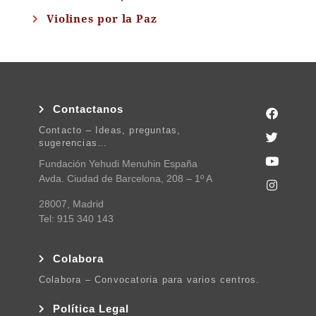
Violines por la Paz
Contactanos
Contacto – Ideas, preguntas,
sugerencias…
Fundación Yehudi Menuhin España
Avda. Ciudad de Barcelona, 208 – 1º A
28007, Madrid
Tel: 915 340 143
Colabora
Colabora – Convocatoria para varios centros.
Política Legal