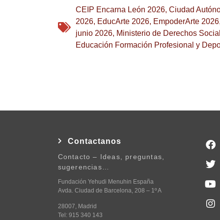
CEIP Encarna León 2026
,
Ciudad Autóno
2026
,
EducArte 2026
,
EmpoderArte 2026
junio 2026
,
Ministerio de Derechos Soci
Educación Formación Profesional y Depo
Contactanos
Contacto – Ideas, preguntas,
sugerencias…
Fundación Yehudi Menuhin España
Avda. Ciudad de Barcelona, 208 – 1º A
28007, Madrid
Tel: 915 340 143