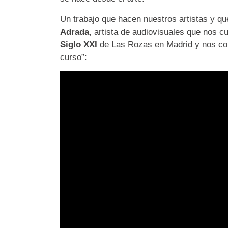
Un trabajo que hacen nuestros artistas y q
Adrada
, artista de audiovisuales que nos c
Siglo XXI
de Las Rozas en Madrid y nos com
curso”: