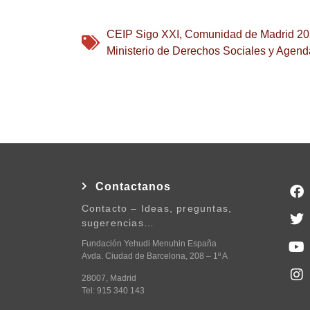
CEIP Sigo XXI
,
Comunidad de Madrid 2
Ministerio de Derechos Sociales y Agen
Contactanos
Contacto – Ideas, preguntas,
sugerencias…
Fundación Yehudi Menuhin España
Avda. Ciudad de Barcelona, 208 – 1º A
28007, Madrid
Tel: 915 340 143