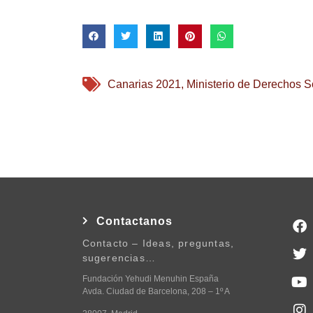
Canarias 2021
,
Ministerio de Derechos S
Contactanos
Contacto – Ideas, preguntas,
sugerencias…
Fundación Yehudi Menuhin España
Avda. Ciudad de Barcelona, 208 – 1º A