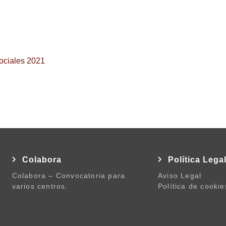
ociales 2021
Colabora
Política Lega
Colabora – Convocatoria para
Aviso Legal
varios centros.
Política de cookie