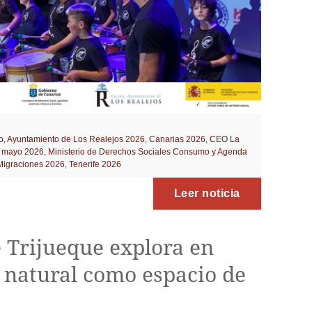
o
,
Ayuntamiento de Los Realejos 2026
,
Canarias 2026
,
CEO La
,
mayo 2026
,
Ministerio de Derechos Sociales Consumo y Agenda
 Migraciones 2026
,
Tenerife 2026
Leer noticia
 Trijueque explora en
 natural como espacio de