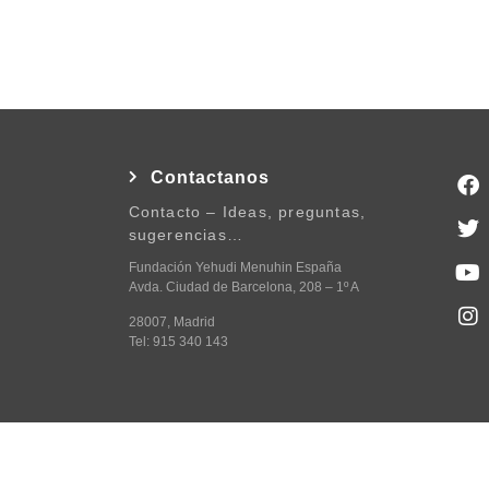
Contactanos
Contacto – Ideas, preguntas,
sugerencias…
Fundación Yehudi Menuhin España
Avda. Ciudad de Barcelona, 208 – 1º A
28007, Madrid
Tel: 915 340 143