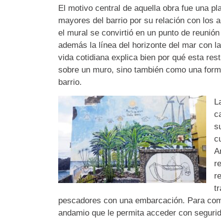
El motivo central de aquella obra fue una pl
mayores del barrio por su relación con los a
el mural se convirtió en un punto de reunión
además la línea del horizonte del mar con la
vida cotidiana explica bien por qué esta re
sobre un muro, sino también como una forma 
barrio.
L
c
s
c
A
r
r
t
pescadores con una embarcación. Para compl
andamio que le permita acceder con segurid