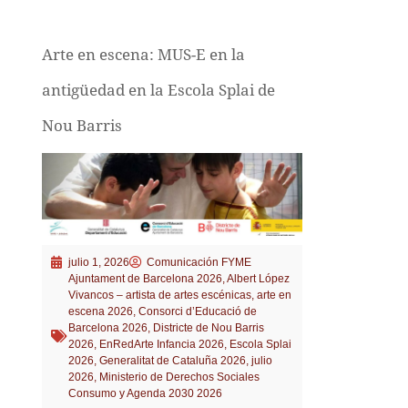
Arte en escena: MUS-E en la
antigüedad en la Escola Splai de
Nou Barris
julio 1, 2026
Comunicación FYME
Ajuntament de Barcelona 2026
,
Albert López
Vivancos – artista de artes escénicas
,
arte en
escena 2026
,
Consorci d’Educació de
Barcelona 2026
,
Districte de Nou Barris
2026
,
EnRedArte Infancia 2026
,
Escola Splai
2026
,
Generalitat de Cataluña 2026
,
julio
2026
,
Ministerio de Derechos Sociales
Consumo y Agenda 2030 2026