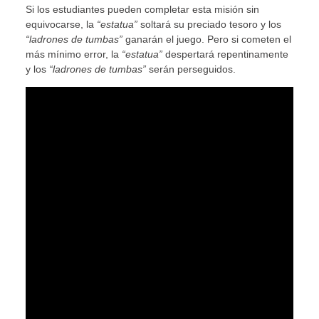
Si los estudiantes pueden completar esta misión sin
equivocarse, la
“estatua”
soltará su preciado tesoro y los
“ladrones de tumbas”
ganarán el juego. Pero si cometen el
más mínimo error, la
“estatua”
despertará repentinamente
y los
“ladrones de tumbas”
serán perseguidos.