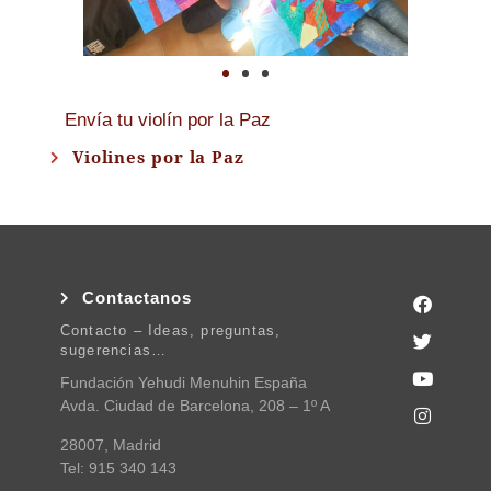
Envía tu violín por la Paz
Violines por la Paz
Contactanos
Contacto – Ideas, preguntas,
sugerencias…
Fundación Yehudi Menuhin España
Avda. Ciudad de Barcelona, 208 – 1º A
28007, Madrid
Tel: 915 340 143