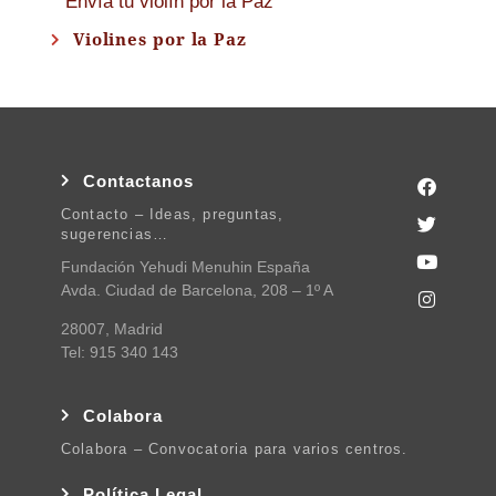
Envía tu violín por la Paz
Violines por la Paz
Contactanos
Contacto – Ideas, preguntas,
sugerencias…
Fundación Yehudi Menuhin España
Avda. Ciudad de Barcelona, 208 – 1º A
28007, Madrid
Tel: 915 340 143
Colabora
Colabora – Convocatoria para varios centros.
Política Legal