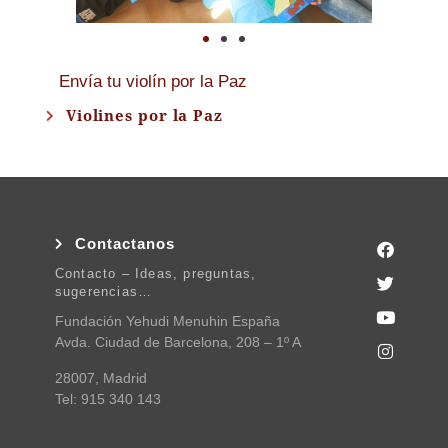
Envía tu violín por la Paz
Violines por la Paz
Contactanos
Contacto – Ideas, preguntas,
sugerencias…
Fundación Yehudi Menuhin España
Avda. Ciudad de Barcelona, 208 – 1º A
28007, Madrid
Tel: 915 340 143