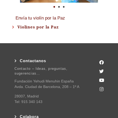
Envía tu violín por la Paz
Violines por la Paz
Contactanos
Contacto – Ideas, preguntas,
sugerencias…
Fundación Yehudi Menuhin España
Avda. Ciudad de Barcelona, 208 – 1º A
28007, Madrid
Tel: 915 340 143
Colabora