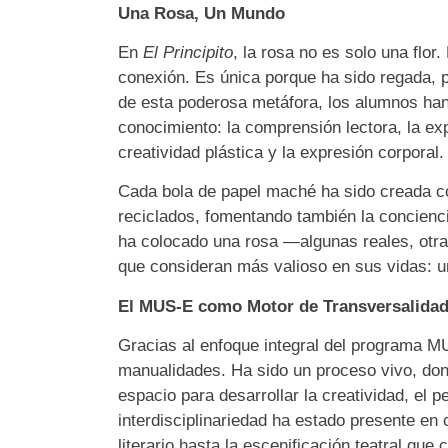
Una Rosa, Un Mundo
En
El Principito
, la rosa no es solo una flor
conexión. Es única porque ha sido regada, pr
de esta poderosa metáfora, los alumnos han 
conocimiento: la comprensión lectora, la exp
creatividad plástica y la expresión corporal.
Cada bola de papel maché ha sido creada con
reciclados, fomentando también la concienc
ha colocado una rosa —algunas reales, otra
que consideran más valioso en sus vidas: u
El MUS-E como Motor de Transversalida
Gracias al enfoque integral del programa MU
manualidades. Ha sido un proceso vivo, don
espacio para desarrollar la creatividad, el p
interdisciplinariedad ha estado presente en 
literario hasta la escenificación teatral que