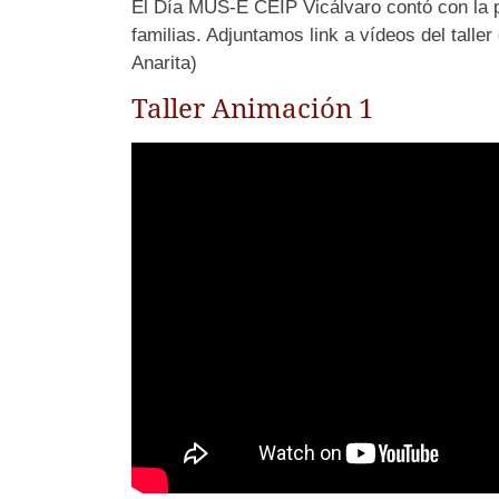
El Día MUS-E CEIP Vicálvaro contó con la pa
familias. Adjuntamos link a vídeos del taller
Anarita)
Taller Animación 1