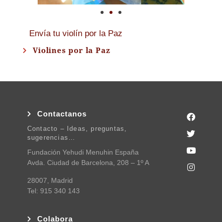
Envía tu violín por la Paz
Violines por la Paz
Contactanos
Contacto – Ideas, preguntas,
sugerencias…
Fundación Yehudi Menuhin España
Avda. Ciudad de Barcelona, 208 – 1º A
28007, Madrid
Tel: 915 340 143
Colabora