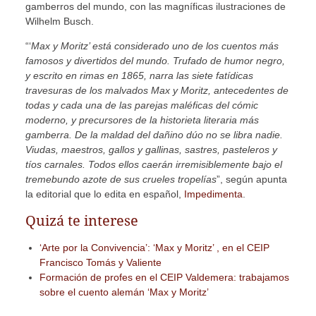
gamberros del mundo, con las magníficas ilustraciones de
Wilhelm Busch.
“‘
Max y Moritz’ está considerado uno de los cuentos más
famosos y divertidos del mundo. Trufado de humor negro,
y escrito en rimas en 1865, narra las siete fatídicas
travesuras de los malvados Max y Moritz, antecedentes de
todas y cada una de las parejas maléficas del cómic
moderno, y precursores de la historieta literaria más
gamberra. De la maldad del dañino dúo no se libra nadie.
Viudas, maestros, gallos y gallinas, sastres, pasteleros y
tíos carnales. Todos ellos caerán irremisiblemente bajo el
tremebundo azote de sus crueles tropelías
”, según apunta
la editorial que lo edita en español,
Impedimenta
.
Quizá te interese
‘Arte por la Convivencia’: ‘Max y Moritz’ , en el CEIP
Francisco Tomás y Valiente
Formación de profes en el CEIP Valdemera: trabajamos
sobre el cuento alemán ‘Max y Moritz’