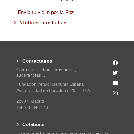
Envía tu violín por la Paz
Violines por la Paz
Contactanos
Contacto – Ideas, preguntas,
sugerencias…
Fundación Yehudi Menuhin España
Avda. Ciudad de Barcelona, 208 – 1º A
28007, Madrid
Tel: 915 340 143
Colabora
Colabora – Convocatoria para varios centros.