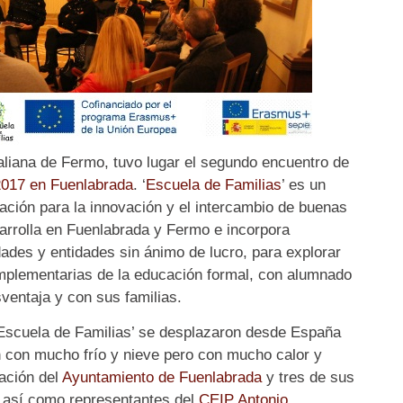
aliana de Fermo, tuvo lugar el segundo encuentro de
2017 en Fuenlabrada
. ‘
Escuela de Familias
’ es un
ión para la innovación y el intercambio de buenas
arrolla en Fuenlabrada y Fermo e incorpora
ades y entidades sin ánimo de lucro, para explorar
mplementarias de la educación formal, con alumnado
ventaja y con sus familias.
‘Escuela de Familias’ se desplazaron desde España
n con mucho frío y nieve pero con mucho calor y
ación del
Ayuntamiento de Fuenlabrada
y tres de sus
, así como representantes del
CEIP Antonio