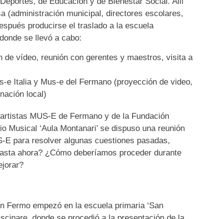
Deportes, de Educación y de Bienestar Social. Allí
a (administración municipal, directores escolares,
espués producirse el traslado a la escuela
donde se llevó a cabo:
 de vídeo, reunión con gerentes y maestros, visita a
s-e Italia y Mus-e del Fermano (proyección de video,
nación local)
on artistas MUS-E de Fermano y de la Fundación
o Musical ‘Aula Montanari’ se dispuso una reunión
US-E para resolver algunas cuestiones pasadas,
hasta ahora? ¿Cómo deberíamos proceder durante
jorar?
en Fermo empezó en la escuela primaria ‘San
scinare, donde se procedió a la presentación de la