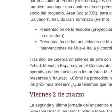
por el alcalde de Fermo y los concejales de 
también tuvo lugar una conferencia de prens
socio del proyecto, Área Social XIX), para d
‘Salvadori’, en Lido Dan Tommaso (Fermo), 
Presentación de la escuela (proyección
la estructura)
Presentación de las actividades de Mu
intervenciones de Mus-e Italia y coordi
Tras ello, se celebraron talleres de arte c
Yehudi Menuhin España y en el Conservatori
operativa de los socios con los artistas M
presentes y futuras: ¿Cómo ha procedido 
los próximos meses? ¿Qué tenemos que me
Viernes 2 de marzo
La segunda y última jornada del encuentro 
Giovanni Bosco’, en Sant’Elpidio a Mare, Ca