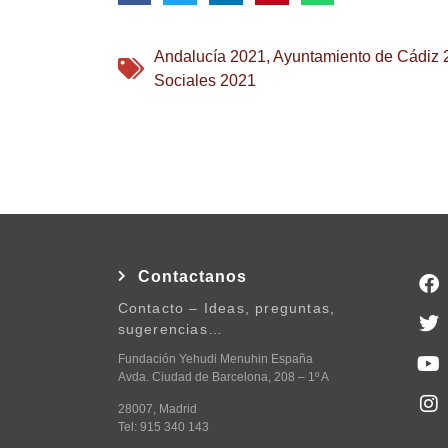
Andalucía 2021
,
Ayuntamiento de Cádiz 
Sociales 2021
Contactanos
Contacto – Ideas, preguntas,
sugerencias…
Fundación Yehudi Menuhin España
Avda. Ciudad de Barcelona, 208 – 1º A
28007, Madrid
Tel: 915 340 143