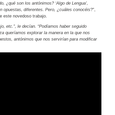
do, ¿qué son los antónimos? ‘Algo de Lengua’,
n opuestas, diferentes. Pero, ¿cuáles conocéis
?”,
e este novedoso trabajo.
jo, etc.”, le decían. “Podíamos haber seguido
za queríamos explorar la manera en la que nos
stos, antónimos que nos servirían para modificar