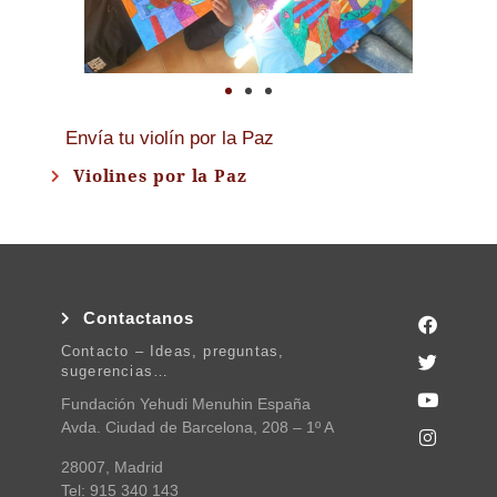
Envía tu violín por la Paz
Violines por la Paz
Contactanos
Contacto – Ideas, preguntas,
sugerencias…
Fundación Yehudi Menuhin España
Avda. Ciudad de Barcelona, 208 – 1º A
28007, Madrid
Tel: 915 340 143