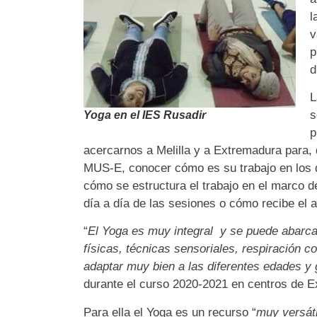
l
v
p
d
L
s
Yoga en el IES Rusadir
p
acercarnos a Melilla y a Extremadura para, 
MUS-E, conocer cómo es su trabajo en los d
cómo se estructura el trabajo en el marco d
día a día de las sesiones o cómo recibe el 
“
El Yoga es muy integral y se puede abarc
físicas, técnicas sensoriales, respiración 
adaptar muy bien a las diferentes edades y
durante el curso 2020-2021 en centros de 
Para ella el Yoga es un recurso “
muy versáti