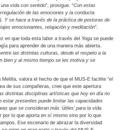
 una vida con sentido
”, prosigue. “
Con estas
torregulación de las emociones y la conducta
. Y se hace a través de la práctica de posturas de
iajes emocionantes, relajación y meditación
”.
 en que toda esta labor a través del Yoga se puede
ogía para aprender de una manera más abierta.
ntre las distintas culturas, desde el respeto a la
n bien y al mismo tiempo se les motiva y se
 Melilla, valora el hecho de que el MUS-E facilite “
el
ínea de sus compañeras, cree que este apertura
s distintas disciplinas artísticas que hoy en día no
o estar presentes puede limitar las capacidades
eas que se consideran más ‘útiles’ para la vida
or por lo que aporta en sí mismo sino por lo que
campos. Ese escenario de abrazar la diversidad
al, se erige en gran parte a través del MUS-E.