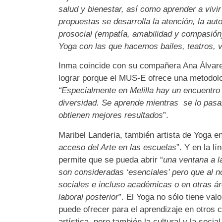
salud y bienestar, así como aprender a vivir
propuestas se desarrolla la atención, la au
prosocial (empatía, amabilidad y compasión)
Yoga con las que hacemos bailes, teatros, v
Inma coincide con su compañera Ana Álvarez
lograr porque el MUS-E ofrece una metodol
“Especialmente en Melilla hay un encuentro e
diversidad. Se aprende mientras se lo pasa
obtienen mejores resultados
”.
Maribel Landeria, también artista de Yoga en
acceso del Arte en las escuelas
”. Y en la l
permite que se pueda abrir “
una ventana a la
son consideradas ‘esenciales’ pero que al n
sociales e incluso académicas o en otras ár
laboral posterior
”. El Yoga no sólo tiene val
puede ofrecer para el aprendizaje en otros 
artística, pero también la cultural y la soci