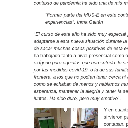
contexto de pandemia ha sido una de mis m
“Formar parte del MUS-E en este cont
experiencias
”. Inma Gaitán
“
El curso de este año ha sido muy especial 
adaptarse a esta nueva situación durante l
de sacar muchas cosas positivas de esta e
ha trabajado tanto a nivel presencial como o
oxígeno para aquellos que han sufrido la s
por las medidas covid-19, o la de sus familia
frontera, a los que no podían tener cerca ni
como se echaban de menos y hablamos much
esperanza, mantener la alegría y tener la s
juntos. Ha sido duro, pero muy emotivo
”.
Y en cuanto
sirvieron p
contaban, p