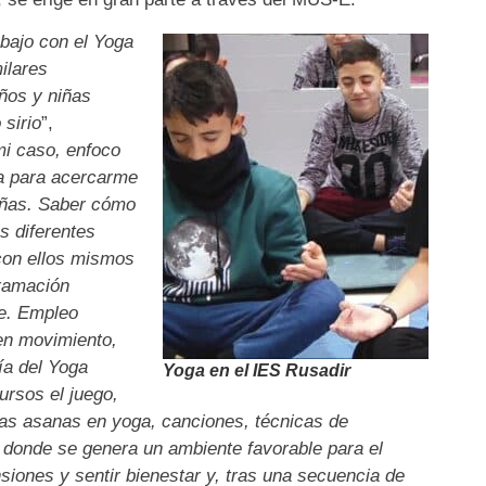
abajo con el Yoga
ilares
iños y niñas
sirio
”,
i caso, enfoco
ia para acercarme
niñas. Saber cómo
s diferentes
con ellos mismos
gramación
le. Empleo
en movimiento,
ía del Yoga
Yoga en el IES Rusadir
ursos el juego,
as asanas en yoga, canciones, técnicas de
donde se genera un ambiente favorable para el
nsiones y sentir bienestar y, tras una secuencia de