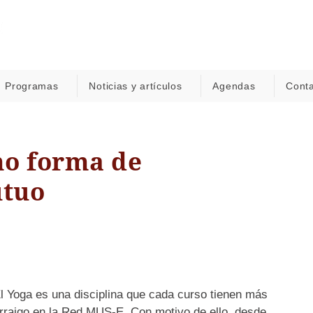
Programas
Noticias y artículos
Agendas
Cont
mo forma de
utuo
l Yoga es una disciplina que cada curso tienen más
rraigo en la Red MUS-E. Con motivo de ello, desde