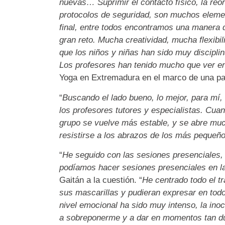
nuevas… Suprimir el contacto físico, la reor
protocolos de seguridad, son muchos elemen
final, entre todos encontramos una manera d
gran reto. Mucha creatividad, mucha flexibil
que los niños y niñas han sido muy discipl
Los profesores han tenido mucho que ver en
Yoga en Extremadura en el marco de una p
“
Buscando el lado bueno, lo mejor, para mí, e
los profesores tutores y especialistas. Cua
grupo se vuelve más estable, y se abre muc
resistirse a los abrazos de los más pequeñ
“
He seguido con las sesiones presenciales, 
podíamos hacer sesiones presenciales en las 
Gaitán a la cuestión. “
He centrado todo el tr
sus mascarillas y pudieran expresar en to
nivel emocional ha sido muy intenso, la ino
a sobreponerme y a dar en momentos tan du