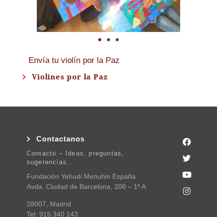
Envía tu violín por la Paz
Violines por la Paz
Contactanos
Contacto – Ideas, preguntas,
sugerencias…
Fundación Yehudi Menuhin España
Avda. Ciudad de Barcelona, 208 – 1º A
28007, Madrid
Tel: 915 340 143