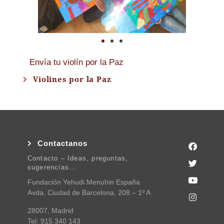
Envía tu violín por la Paz
Violines por la Paz
Contactanos
Contacto – Ideas, preguntas,
sugerencias…
Fundación Yehudi Menuhin España
Avda. Ciudad de Barcelona, 208 – 1º A
28007, Madrid
Tel: 915 340 143