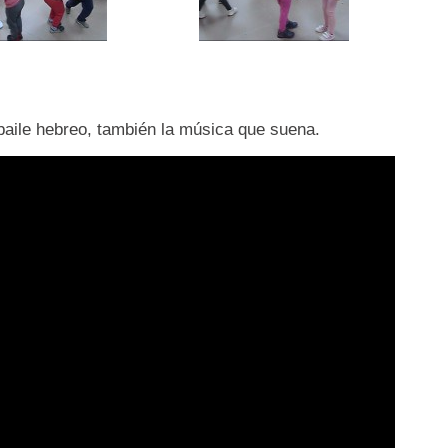
 baile hebreo, también la música que suena.