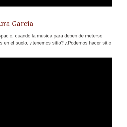
ura García
espacio, cuando la música para deben de meterse
s en el suelo, ¿tenemos sitio? ¿Podemos hacer sitio