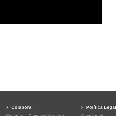
Colabora
Política Lega
Colabora – Convocatoria para
Aviso Legal