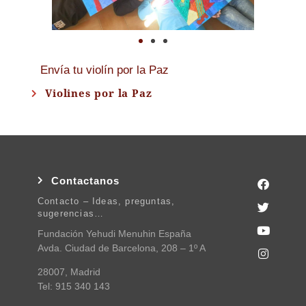
Envía tu violín por la Paz
Violines por la Paz
Contactanos
Contacto – Ideas, preguntas,
sugerencias…
Fundación Yehudi Menuhin España
Avda. Ciudad de Barcelona, 208 – 1º A
28007, Madrid
Tel: 915 340 143