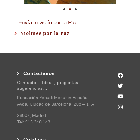
Envía tu violín por la Paz
Violines por la Paz
Contactanos
Contacto – Ideas, preguntas,
sugerencias…
Fundación Yehudi Menuhin España
Avda. Ciudad de Barcelona, 208 – 1º A
28007, Madrid
Tel: 915 340 143
Colabora