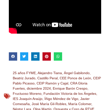
25 años FYME
,
Alejandro Tiana
,
Ángel Gabilondo
,
Beatriz Jurado
,
Castillo Peral
,
CEE Ponce de León
,
CEIP
Pablo Picasso
,
CEIP Ramón y Cajal
,
CRA Gloria
Fuertes
,
diciembre 2024
,
Enrique Barón Crespo
,
Fructuoso Moreno
,
Fundación Victoria de los Ángeles
,
IES Joaquín Araújo
,
Íñigo Méndez de Vigo
,
Javier
Comesaña
,
José María Gil-Robles
,
María Colomer
,
Néstor Lara
,
Olga Martín
,
Orquesta y Coro de RTVE
,