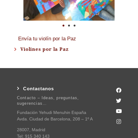
Envía tu violín por la Paz
Violines por la Paz
Contactanos
Contacto – Ideas, preguntas,
sugerencias…
Fundación Yehudi Menuhin España
Avda. Ciudad de Barcelona, 208 – 1º A
28007, Madrid
Tel: 915 340 143