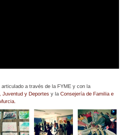
 articulado a través de la FYME y con la
, Juventud y Deportes
y la
Consejería de Familia e
Murcia.