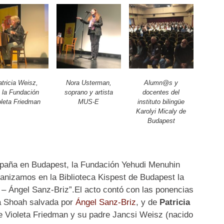
tricia Weisz,
Nora Usterman,
Alumn@s y
 la Fundación
soprano y artista
docentes del
oleta Friedman
MUS-E
instituto bilingüe
Karolyi Micaly de
Budapest
spaña en Budapest, la Fundación Yehudi Menuhin
anizamos en la Biblioteca Kispest de Budapest la
 – Ángel Sanz-Briz”.El acto contó con las ponencias
la Shoah salvada por
Ángel Sanz-Briz
, y de
Patricia
e Violeta Friedman y su padre Jancsi Weisz (nacido