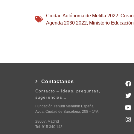
Ciudad Autónoma de Melilla 2022
,
Crean
Agenda 2030 2022
,
Ministerio Educación
Contactanos
Contacto – Ideas, preguntas,
sugerencias…
Fundación Yehudi Menuhin España
Avda. Ciudad de Barcelona, 208 – 1º A
28007, Madrid
Tel: 915 340 143