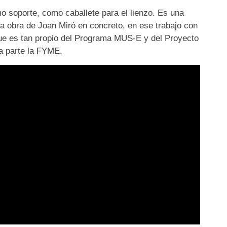
o soporte, como caballete para el lienzo. Es una
la obra de Joan Miró en concreto, en ese trabajo con
que es tan propio del Programa MUS-E y del Proyecto
a parte la FYME.