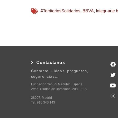
#TerritoriosSolidarios
,
BBVA
,
Integr-arte 
Contactanos
Contacto – Ideas, preguntas,
sugerencias…
Fundación Yehudi Menuhin España
Avda. Ciudad de Barcelona, 208 – 1º A
28007, Madrid
Tel: 915 340 143