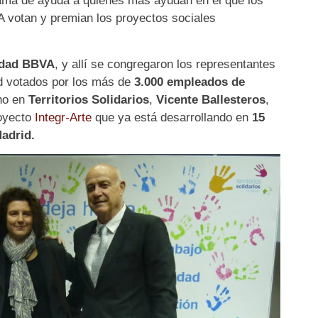
ama de ayuda a quienes más ayudan en el que los
A votan y premian los proyectos sociales
udad BBVA
, y allí se congregaron los representantes
 votados por los más de
3.000 empleados de
no en
Territorios Solidarios
,
Vicente Ballesteros
,
royecto
Integr-Arte
que ya está desarrollando en
15
adrid.