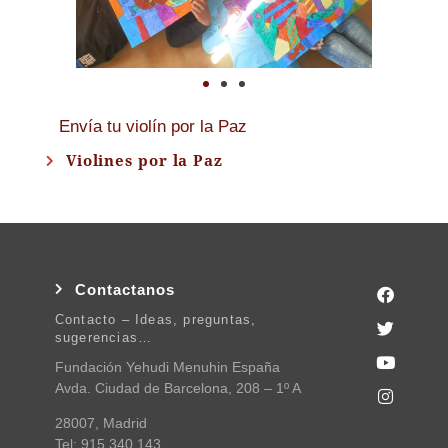
Envía tu violín por la Paz
Violines por la Paz
Contactanos
Contacto – Ideas, preguntas,
sugerencias…
Fundación Yehudi Menuhin España
Avda. Ciudad de Barcelona, 208 – 1º A
28007, Madrid
Tel: 915 340 143