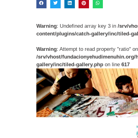
Warning
: Undefined array key 3 in
/srv/vh
content/plugins/catch-gallery/inc/tiled-ga
Warning
: Attempt to read property "ratio" on 
/srv/vhost/fundacionyehudimenuhin.org/
gallery/inc/tiled-gallery.php
on line
617