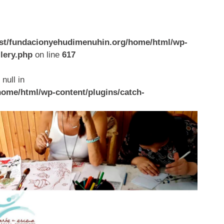
ost/fundacionyehudimenuhin.org/home/html/wp-
llery.php
on line
617
null in
home/html/wp-content/plugins/catch-