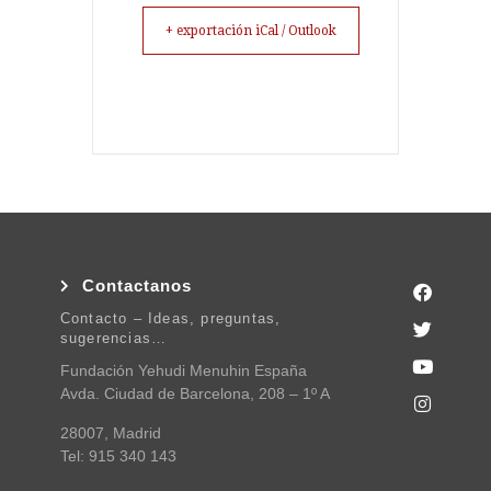
+ exportación iCal / Outlook
Contactanos
Contacto – Ideas, preguntas,
sugerencias…
Fundación Yehudi Menuhin España
Avda. Ciudad de Barcelona, 208 – 1º A
28007, Madrid
Tel: 915 340 143