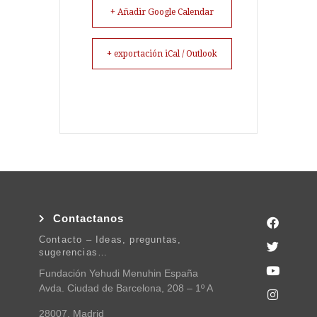
+ Añadir Google Calendar
+ exportación iCal / Outlook
Contactanos
Contacto – Ideas, preguntas,
sugerencias…
Fundación Yehudi Menuhin España
Avda. Ciudad de Barcelona, 208 – 1º A
28007, Madrid