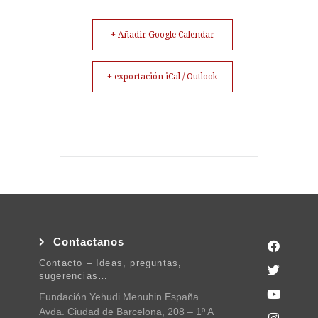
+ Añadir Google Calendar
+ exportación iCal / Outlook
Contactanos
Contacto – Ideas, preguntas,
sugerencias…
Fundación Yehudi Menuhin España
Avda. Ciudad de Barcelona, 208 – 1º A