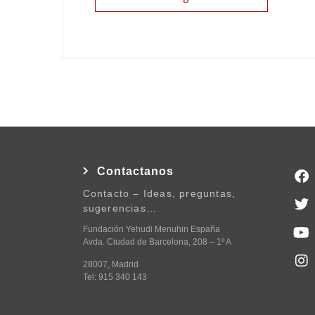
Contactanos
Contacto – Ideas, preguntas,
sugerencias…
Fundación Yehudi Menuhin España
Avda. Ciudad de Barcelona, 208 – 1º A
28007, Madrid
Tel: 915 340 143