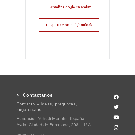
+ Añadir Google Calendar
+ exportación iCal / Outlook
Contactanos
Contacto – Ideas, preguntas,
sugerencias…
Fundación Yehudi Menuhin España
Avda. Ciudad de Barcelona, 208 – 1º A