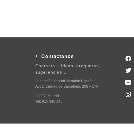
Contactanos
Contacto – Ideas, preguntas,
sugerencias…
Fundación Yehudi Menuhin España
Avda. Ciudad de Barcelona, 208 – 1º A
28007, Madrid
Tel: 915 340 143